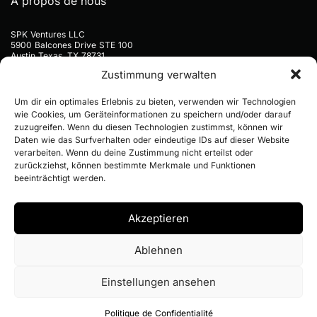
À propos de nous
SPK Ventures LLC
5900 Balcones Drive STE 100
Austin Texas, TX 78731
USA
Zustimmung verwalten
+33 1 72 35 09 37
Um dir ein optimales Erlebnis zu bieten, verwenden wir Technologien
hello@notfaroff.com
wie Cookies, um Geräteinformationen zu speichern und/oder darauf
zuzugreifen. Wenn du diesen Technologien zustimmst, können wir
Daten wie das Surfverhalten oder eindeutige IDs auf dieser Website
verarbeiten. Wenn du deine Zustimmung nicht erteilst oder
zurückziehst, können bestimmte Merkmale und Funktionen
beeinträchtigt werden.
© 2026 NOTFAROFF / TOUS DROITS RÉSERVÉS
Akzeptieren
Ablehnen
Mentions légales
Politique de confidentialité
Einstellungen ansehen
Politique de Confidentialité